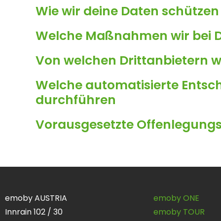
Wie wir deine Daten schützen
Welche Maßnahmen wir bei D
Von welchen Drittanbietern w
Welche automatisierte Entsch
durchführen
Vorausgesetzte Offenlegungsp
emoby AUSTRIA
emoby ONE
Innrain 102 / 30
emoby TOUR