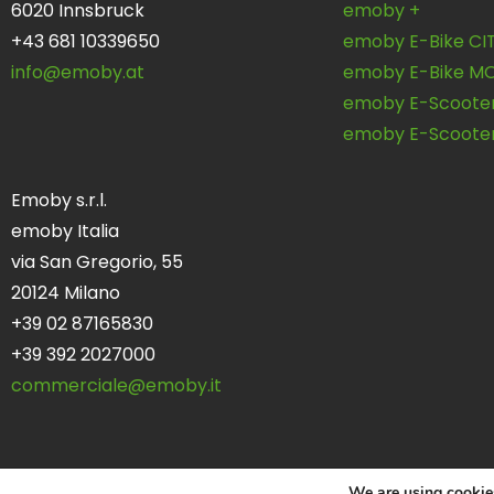
6020 Innsbruck
emoby +
+43 681 10339650
emoby E-Bike CIT
info@emoby.at
emoby E-Bike M
emoby E-Scoote
emoby E-Scoote
Emoby s.r.l.
emoby Italia
via San Gregorio, 55
20124 Milano
+39 02 87165830
+39 392 2027000
commerciale@emoby.it
We are using cookies
© Copyright emoby s.