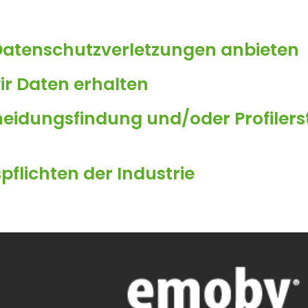
atenschutzverletzungen anbieten
ir Daten erhalten
eidungsfindung und/oder Profilers
flichten der Industrie